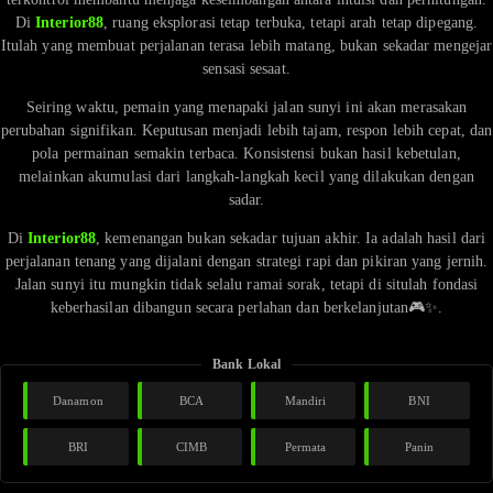
Di
Interior88
, ruang eksplorasi tetap terbuka, tetapi arah tetap dipegang.
Itulah yang membuat perjalanan terasa lebih matang, bukan sekadar mengejar
sensasi sesaat.
Seiring waktu, pemain yang menapaki jalan sunyi ini akan merasakan
perubahan signifikan. Keputusan menjadi lebih tajam, respon lebih cepat, dan
pola permainan semakin terbaca. Konsistensi bukan hasil kebetulan,
melainkan akumulasi dari langkah-langkah kecil yang dilakukan dengan
sadar.
Di
Interior88
, kemenangan bukan sekadar tujuan akhir. Ia adalah hasil dari
perjalanan tenang yang dijalani dengan strategi rapi dan pikiran yang jernih.
Jalan sunyi itu mungkin tidak selalu ramai sorak, tetapi di situlah fondasi
keberhasilan dibangun secara perlahan dan berkelanjutan🎮✨.
Bank Lokal
Danamon
BCA
Mandiri
BNI
BRI
CIMB
Permata
Panin