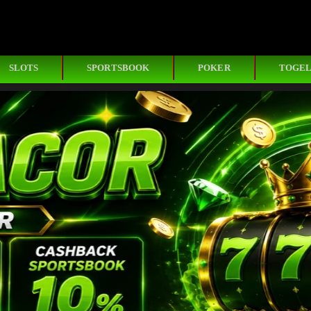
SLOTS
SPORTSBOOK
POKER
TOGE