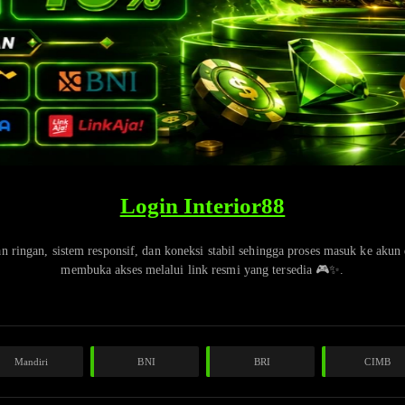
Login Interior88
 ringan, sistem responsif, dan koneksi stabil sehingga proses masuk ke akun
membuka akses melalui link resmi yang tersedia 🎮✨.
Mandiri
BNI
BRI
CIMB