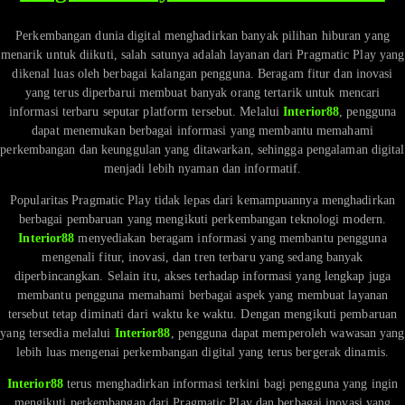
Perkembangan dunia digital menghadirkan banyak pilihan hiburan yang
menarik untuk diikuti, salah satunya adalah layanan dari Pragmatic Play yang
dikenal luas oleh berbagai kalangan pengguna. Beragam fitur dan inovasi
yang terus diperbarui membuat banyak orang tertarik untuk mencari
informasi terbaru seputar platform tersebut. Melalui
Interior88
, pengguna
dapat menemukan berbagai informasi yang membantu memahami
perkembangan dan keunggulan yang ditawarkan, sehingga pengalaman digital
menjadi lebih nyaman dan informatif.
Popularitas Pragmatic Play tidak lepas dari kemampuannya menghadirkan
berbagai pembaruan yang mengikuti perkembangan teknologi modern.
Interior88
menyediakan beragam informasi yang membantu pengguna
mengenali fitur, inovasi, dan tren terbaru yang sedang banyak
diperbincangkan. Selain itu, akses terhadap informasi yang lengkap juga
membantu pengguna memahami berbagai aspek yang membuat layanan
tersebut tetap diminati dari waktu ke waktu. Dengan mengikuti pembaruan
yang tersedia melalui
Interior88
, pengguna dapat memperoleh wawasan yang
lebih luas mengenai perkembangan digital yang terus bergerak dinamis.
Interior88
terus menghadirkan informasi terkini bagi pengguna yang ingin
mengikuti perkembangan dari Pragmatic Play dan berbagai inovasi yang