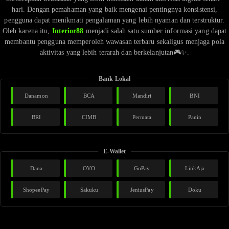
hari. Dengan pemahaman yang baik mengenai pentingnya konsistensi,
pengguna dapat menikmati pengalaman yang lebih nyaman dan terstruktur.
Oleh karena itu,
Interior88
menjadi salah satu sumber informasi yang dapat
membantu pengguna memperoleh wawasan terbaru sekaligus menjaga pola
aktivitas yang lebih terarah dan berkelanjutan🎮✨.
Bank Lokal
Danamon
BCA
Mandiri
BNI
BRI
CIMB
Permata
Panin
E-Wallet
Dana
OVO
GoPay
LinkAja
ShopeePay
Sakuku
JeniusPay
Doku